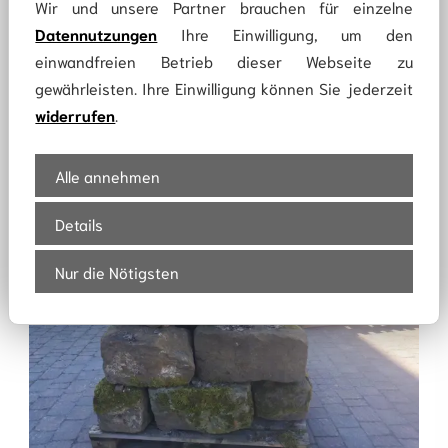
Wir und unsere Partner brauchen für einzelne
Tiergräber
Datennutzungen
Ihre Einwilligung, um den
Für die Bestattung Ihres geliebten
einwandfreien Betrieb dieser Webseite zu
Haustieres bieten wir Ihnen verschiedene
gewährleisten. Ihre Einwilligung können Sie jederzeit
Naturstein-Einfassungen mit vorbereitetem
widerrufen
.
unbeschrifteten Namensschild
mehr erfahren
Alle annehmen
Details
Nur die Nötigsten